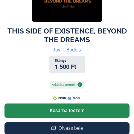
THIS SIDE OF EXISTENCE, BEYOND
THE DREAMS
Jay T. Bodo
Ekönyv
1 500 Ft
Árkötött termék
EPUB
MOBI
Kosárba teszem
Olvass bele