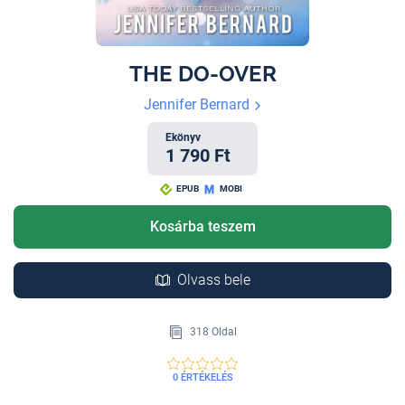
THE DO-OVER
Jennifer Bernard
Ekönyv
1 790 Ft
EPUB
MOBI
Kosárba teszem
Olvass bele
318 Oldal
0 ÉRTÉKELÉS