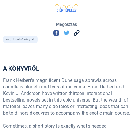
0 ÉRTÉKELÉS
Megosztás
Angol nyelvű könyvek
A KÖNYVRŐL
Frank Herbert’s magnificent Dune saga sprawls across
countless planets and tens of millennia. Brian Herbert and
Kevin J. Anderson have written thirteen international
bestselling novels set in this epic universe. But the wealth of
material leaves many side tales or interesting ideas that can
be told, hors d’oeuvres to accompany the exotic main course.
Sometimes, a short story is exactly what’s needed.