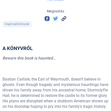
Megosztás
Angol nyelvű könyvek
A KÖNYVRŐL
Beware this book is haunted…
Bastian Carlisle, the Earl of Weymouth, doesn’t believe in
ghosts. Even though tragedy and mysterious hauntings have
driven his family away from his ancestral home, Stormclyffe
Hall, he is determined to restore the castle to its former glory.
His plans are disrupted when a stubborn American shows up
on his doorstep hoping to pry into his family’s tragic history.