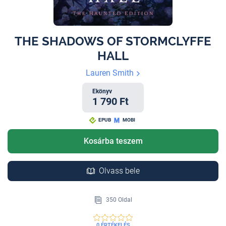
THE SHADOWS OF STORMCLYFFE
HALL
Lauren Smith
Ekönyv
1 790 Ft
EPUB
MOBI
Kosárba teszem
Olvass bele
350 Oldal
0 ÉRTÉKELÉS