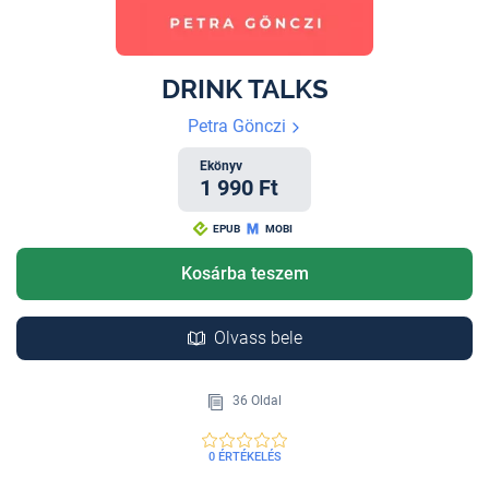
DRINK TALKS
Petra Gönczi
Ekönyv
1 990 Ft
EPUB
MOBI
Kosárba teszem
Olvass bele
36 Oldal
0 ÉRTÉKELÉS