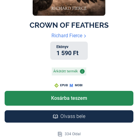
CROWN OF FEATHERS
Richard Fierce
Ekönyv
1 590 Ft
Árkötött termék
EPUB
MOBI
Kosárba teszem
Olvass bele
334 Oldal