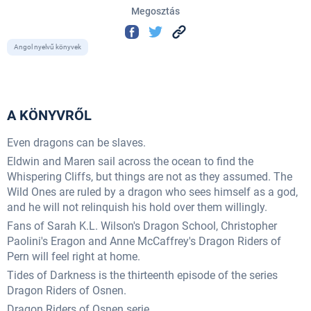
Megosztás
Angol nyelvű könyvek
A KÖNYVRŐL
Even dragons can be slaves.
Eldwin and Maren sail across the ocean to find the
Whispering Cliffs, but things are not as they assumed. The
Wild Ones are ruled by a dragon who sees himself as a god,
and he will not relinquish his hold over them willingly.
Fans of Sarah K.L. Wilson's Dragon School, Christopher
Paolini's Eragon and Anne McCaffrey's Dragon Riders of
Pern will feel right at home.
Tides of Darkness is the thirteenth episode of the series
Dragon Riders of Osnen.
Dragon Riders of Osnen serie...