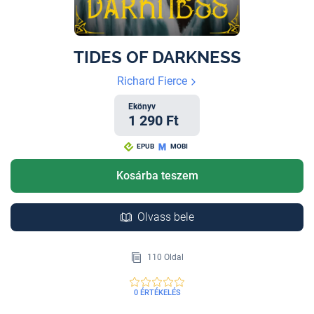
TIDES OF DARKNESS
Richard Fierce
Ekönyv
1 290 Ft
EPUB
MOBI
Kosárba teszem
Olvass bele
110 Oldal
0 ÉRTÉKELÉS