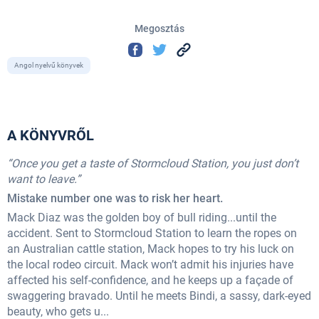
Megosztás
Angol nyelvű könyvek
A KÖNYVRŐL
“Once you get a taste of Stormcloud Station, you just don’t
want to leave.”
Mistake number one was to risk her heart.
Mack Diaz was the golden boy of bull riding...until the
accident. Sent to Stormcloud Station to learn the ropes on
an Australian cattle station, Mack hopes to try his luck on
the local rodeo circuit. Mack won’t admit his injuries have
affected his self-confidence, and he keeps up a façade of
swaggering bravado. Until he meets Bindi, a sassy, dark-eyed
beauty, who gets u...