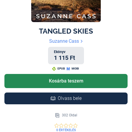
TANGLED SKIES
Suzanne Cass
Ekönyv
1 115 Ft
EPUB
MOBI
Kosárba teszem
Olvass bele
302 Oldal
0 ÉRTÉKELÉS