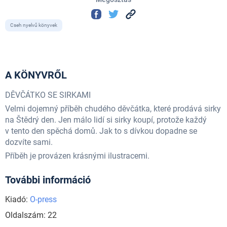
Cseh nyelvű könyvek
A KÖNYVRŐL
DĚVČÁTKO SE SIRKAMI
Velmi dojemný příběh chudého děvčátka, které prodává sirky
na Štědrý den. Jen málo lidí si sirky koupí, protože každý
v tento den spěchá domů. Jak to s dívkou dopadne se
dozvíte sami.
Příběh je provázen krásnými ilustracemi.
További információ
Kiadó:
O-press
Oldalszám: 22