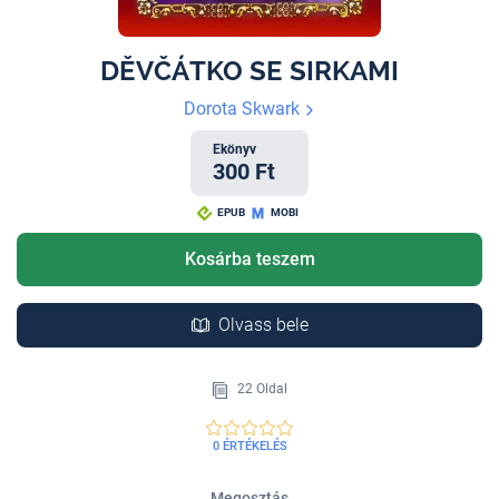
DĚVČÁTKO SE SIRKAMI
Dorota Skwark
Ekönyv
300 Ft
EPUB
MOBI
Kosárba teszem
Olvass bele
22 Oldal
0 ÉRTÉKELÉS
Megosztás