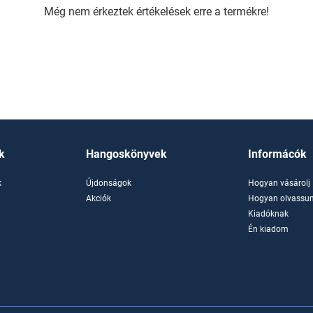
Még nem érkeztek értékelések erre a termékre!
k
Hangoskönyvek
Informácók
k
Újdonságok
Hogyan vásárolj
k
Akciók
Hogyan olvassun
Kiadóknak
Én kiadom