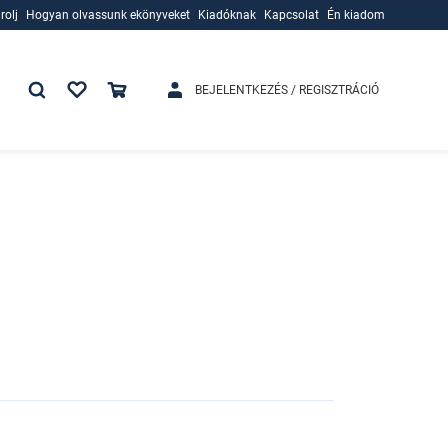
rolj
Hogyan olvassunk ekönyveket
Kiadóknak
Kapcsolat
Én kiadom
rolj
Hogyan olvassunk ekönyveket
Kiadóknak
BEJELENTKEZÉS / REGISZTRÁCIÓ