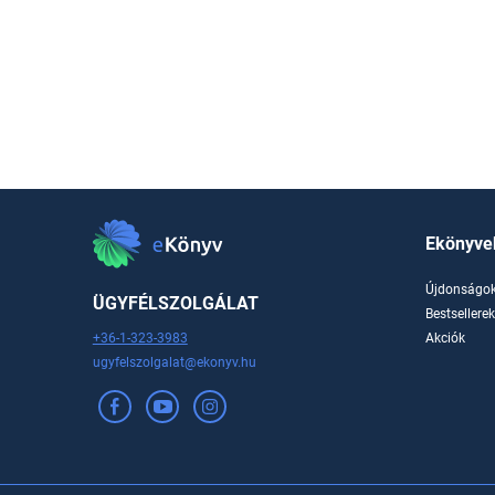
Ekönyve
Újdonságo
ÜGYFÉLSZOLGÁLAT
Bestsellere
+36-1-323-3983
Akciók
ugyfelszolgalat@ekonyv.hu