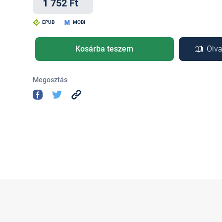
1 752 Ft
EPUB
MOBI
Kosárba teszem
Olva
Megosztás