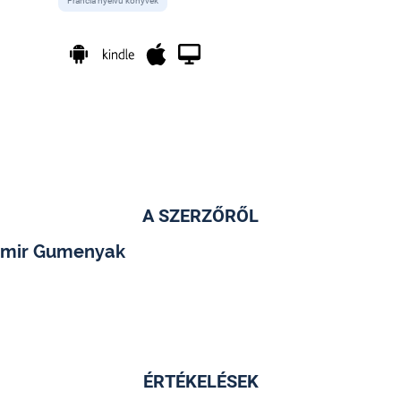
Francia nyelvű könyvek
A SZERZŐRŐL
imir Gumenyak
ÉRTÉKELÉSEK