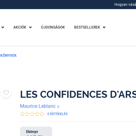
Hogyan vásá
Hogyan vásá
AKCIÓK
ÚJDONSÁGOK
BESTSELLEREK
 KÖNYVEK
LES CONFIDENCES D'AR
Maurice Leblanc
0 ÉRTÉKELÉS
Ekönyv