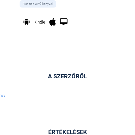
Francia nyelvű könyvek
A SZERZŐRŐL
nyv
ÉRTÉKELÉSEK