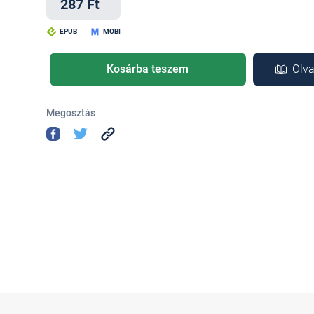
287 Ft
EPUB
MOBI
Kosárba teszem
Olva
Megosztás