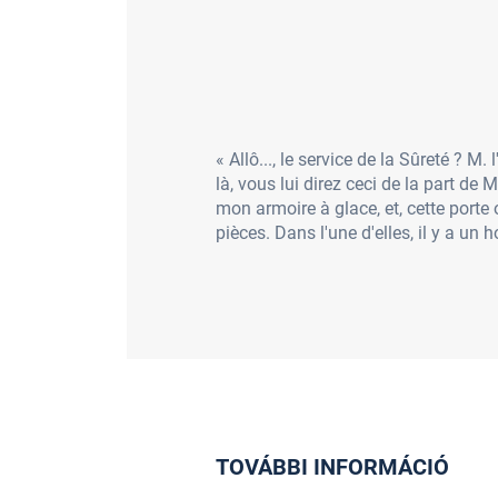
« Allô..., le service de la Sûreté ? 
là, vous lui direz ceci de la part de 
mon armoire à glace, et, cette port
pièces. Dans l'une d'elles, il y a un 
TOVÁBBI INFORMÁCIÓ