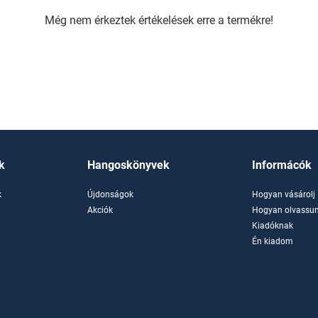
Még nem érkeztek értékelések erre a termékre!
k
Hangoskönyvek
Informácók
k
Újdonságok
Hogyan vásárolj
k
Akciók
Hogyan olvassun
Kiadóknak
Én kiadom