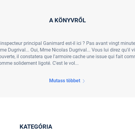
A KÖNYVRŐL
M. l'inspecteur principal Ganimard est-il ici ? Pas avant vingt min
Mme Dugrival... Oui, Mme Nicolas Dugrival... Vous lui direz qu'il v
e ouverte, il constatera que l'armoire cache une issue qui fait
homme solidement ligoté. C'est le vol...
Mutass többet
KATEGÓRIA