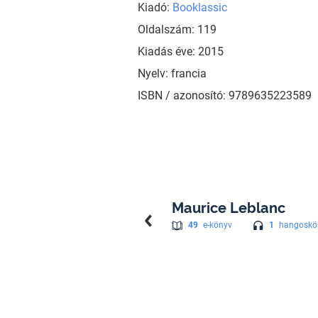
Kiadó:
Booklassic
Oldalszám: 119
Kiadás éve: 2015
Nyelv: francia
ISBN / azonosító: 9789635223589
Maurice Leblanc
1
hangoskö
49
e-könyv