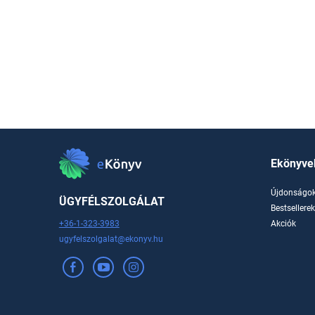
Ekönyve
Újdonságo
ÜGYFÉLSZOLGÁLAT
Bestsellere
+36-1-323-3983
Akciók
ugyfelszolgalat@ekonyv.hu