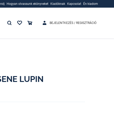
rolj
Hogyan olvassunk ekönyveket
Kiadóknak
Kapcsolat
Én kiadom
rolj
Hogyan olvassunk ekönyveket
Kiadóknak
BEJELENTKEZÉS / REGISZTRÁCIÓ
SENE LUPIN