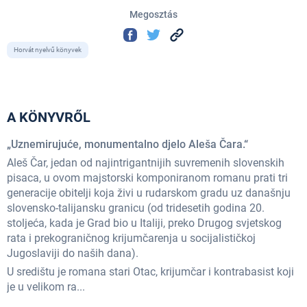
Megosztás
Horvát nyelvű könyvek
A KÖNYVRŐL
„Uznemirujuće, monumentalno djelo Aleša Čara.“
Aleš Čar, jedan od najintrigantnijih suvremenih slovenskih
pisaca, u ovom majstorski komponiranom romanu prati tri
generacije obitelji koja živi u rudarskom gradu uz današnju
slovensko-talijansku granicu (od tridesetih godina 20.
stoljeća, kada je Grad bio u Italiji, preko Drugog svjetskog
rata i prekograničnog krijumčarenja u socijalističkoj
Jugoslaviji do naših dana).
U središtu je romana stari Otac, krijumčar i kontrabasist koji
je u velikom ra...