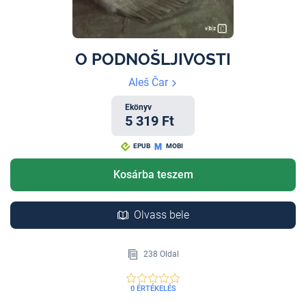
O PODNOŠLJIVOSTI
Aleš Čar
Ekönyv
5 319 Ft
EPUB
MOBI
Kosárba teszem
Olvass bele
238 Oldal
0 ÉRTÉKELÉS