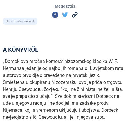
Megosztás
Horvát nyelvű könyvek
A KÖNYVRŐL
„Damoklova mračna komora“ nizozemskog klasika W. F.
Hermansa jedan je od najboljih romana o II. svjetskom ratu i
autorovo prvo djelo prevedeno na hrvatski jezik.
Smještena u okupiranu Nizozemsku, ovo je priča o trgovcu
Henriju Osewoudtu, čovjeku “koji ne čini ništa, ne želi ništa,
sve je prepustio slučaju”. Sve dok misteriozni Dorbeck ne
uđe u njegovu radnju i ne dodijeli mu zadatke protiv
Nijemaca, koji s vremenom uključuju i ubojstva. Dorbeck
nevjerojatno sliči Osewoudtu, ali je i njegova supr...