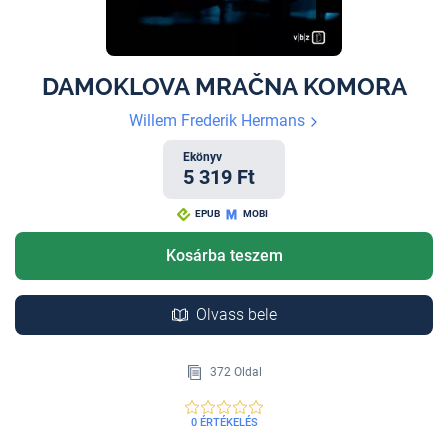
DAMOKLOVA MRAČNA KOMORA
Willem Frederik Hermans
Ekönyv
5 319 Ft
EPUB
MOBI
Kosárba teszem
Olvass bele
372 Oldal
0 ÉRTÉKELÉS