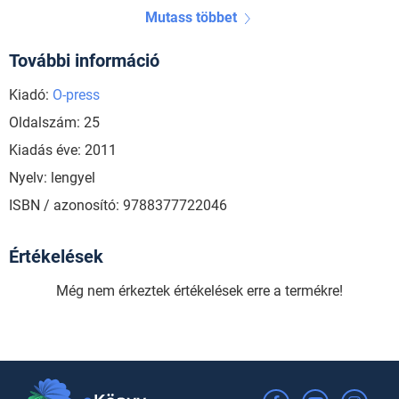
Mutass többet
További információ
Kiadó:
O-press
Oldalszám: 25
Kiadás éve: 2011
Nyelv: lengyel
ISBN / azonosító: 9788377722046
Értékelések
Még nem érkeztek értékelések erre a termékre!