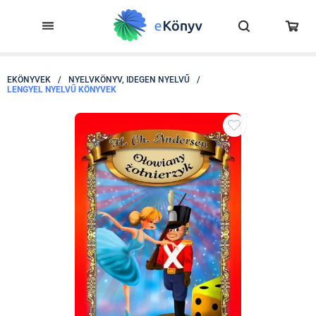
EKÖNYVEK
/
NYELVKÖNYV, IDEGEN NYELVŰ
/
LENGYEL NYELVŰ KÖNYVEK