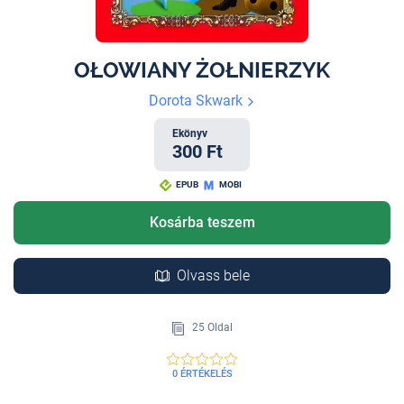
OŁOWIANY ŻOŁNIERZYK
Dorota Skwark
Ekönyv
300 Ft
EPUB
MOBI
Kosárba teszem
Olvass bele
25 Oldal
0 ÉRTÉKELÉS