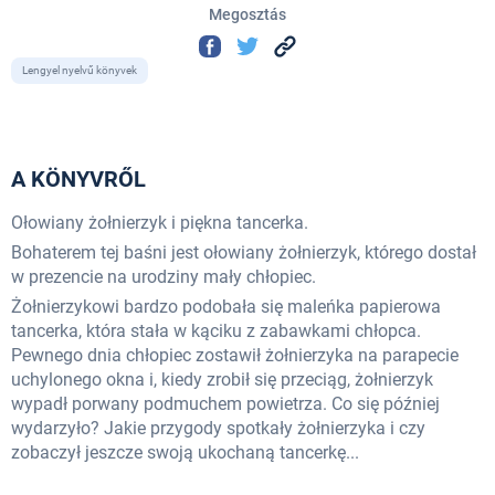
Megosztás
Lengyel nyelvű könyvek
A KÖNYVRŐL
Ołowiany żołnierzyk i piękna tancerka.
Bohaterem tej baśni jest ołowiany żołnierzyk, którego dostał
w prezencie na urodziny mały chłopiec.
Żołnierzykowi bardzo podobała się maleńka papierowa
tancerka, która stała w kąciku z zabawkami chłopca.
Pewnego dnia chłopiec zostawił żołnierzyka na parapecie
uchylonego okna i, kiedy zrobił się przeciąg, żołnierzyk
wypadł porwany podmuchem powietrza. Co się później
wydarzyło? Jakie przygody spotkały żołnierzyka i czy
zobaczył jeszcze swoją ukochaną tancerkę...