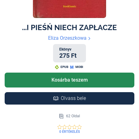
...I PIEŚŃ NIECH ZAPŁACZE
Eliza Orzeszkowa
Ekönyv
275 Ft
EPUB
MOBI
Kosárba teszem
Olvass bele
62 Oldal
0 ÉRTÉKELÉS