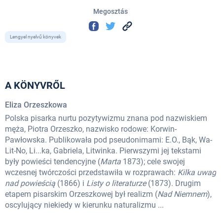
Megosztás
Lengyel nyelvű könyvek
A KÖNYVRŐL
Eliza Orzeszkowa
Polska pisarka nurtu pozytywizmu znana pod nazwiskiem
męża, Piotra Orzeszko, nazwisko rodowe: Korwin-
Pawłowska. Publikowała pod pseudonimami: E.O., Bąk, Wa-
Lit-No, Li...ka, Gabriela, Litwinka. Pierwszymi jej tekstami
były powieści tendencyjne (
Marta
1873); cele swojej
wczesnej twórczości przedstawiła w rozprawach:
Kilka uwag
nad powieścią
(1866) i
Listy o literaturze
(1873). Drugim
etapem pisarskim Orzeszkowej był realizm (
Nad Niemnem
),
oscylujący niekiedy w kierunku naturalizmu ...