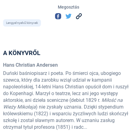
Megosztás
Lengyel nyelvű könyvek
A KÖNYVRŐL
Hans Christian Andersen
Duński baśniopisarz i poeta. Po śmierci ojca, ubogiego
szewca, który dla zarobku wziął udział w kampanii
napoleońskiej, 14-letni Hans Christian opuścił dom i ruszył
do Kopenhagi. Marzył o teatrze, lecz ani jego występy
aktorskie, ani dzieła sceniczne (debiut 1829 r.
Miłość na
Wieży Mikołaja
) nie zyskały uznania. Dzięki stypendium
królewskiemu (1822) i wsparciu życzliwych ludzi skończył
szkołę i został sławnym autorem. W uznaniu zasług
otrzymał tytuł profesora (1851) i radc...