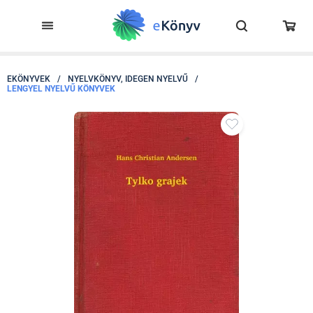
EKÖNYVEK
/
NYELVKÖNYV, IDEGEN NYELVŰ
/
LENGYEL NYELVŰ KÖNYVEK