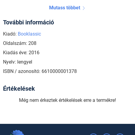
Mutass többet
További információ
Kiadó:
Booklassic
Oldalszám: 208
Kiadás éve: 2016
Nyelv: lengyel
ISBN / azonosító: 6610000001378
Értékelések
Még nem érkeztek értékelések erre a termékre!