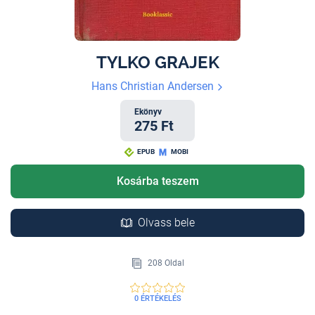
TYLKO GRAJEK
Hans Christian Andersen
Ekönyv
275 Ft
EPUB
MOBI
Kosárba teszem
Olvass bele
208 Oldal
0 ÉRTÉKELÉS