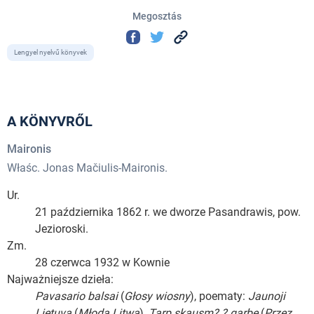
Megosztás
Lengyel nyelvű könyvek
A KÖNYVRŐL
Maironis
Właśc. Jonas Mačiulis-Maironis.
Ur.
21 października 1862 r. we dworze Pasandrawis, pow.
Jezioroski.
Zm.
28 czerwca 1932 w Kownie
Najważniejsze dzieła:
Pavasario balsai
(
Głosy wiosny
), poematy:
Jaunoji
Lietuva
(
Młoda Litwa
),
Tarp skausm? ? garbę
(
Przez