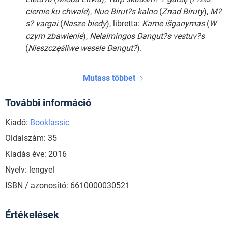
ciernie ku chwale
),
Nuo Birut?s kalno
(
Znad Biruty
),
M?
s? vargai
(
Nasze biedy
), libretta:
Kame išganymas
(
W
czym zbawienie
),
Nelaimingos Dangut?s vestuv?s
(
Nieszczęśliwe wesele Dangut?
).
Mutass többet
További információ
Kiadó:
Booklassic
Oldalszám: 35
Kiadás éve: 2016
Nyelv: lengyel
ISBN / azonosító: 6610000030521
Értékelések