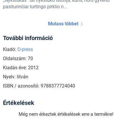
,,Nykštukas“ tai nykštuko istorija, kuris, nors gyveno
pasiturinčiai turtingo pirklio n...
Mutass többet
További információ
Kiadó:
O-press
Oldalszám: 70
Kiadás éve: 2012
Nyelv: litván
ISBN / azonosító: 9788377724040
Értékelések
Még nem érkeztek értékelések erre a termékre!