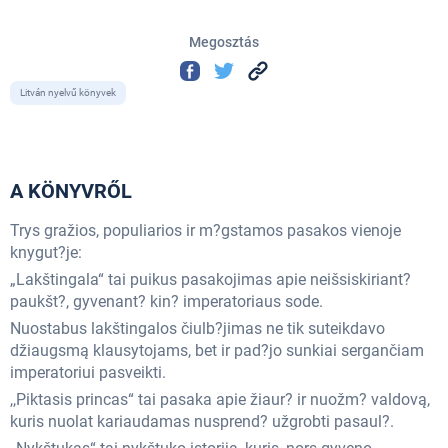
Megosztás
Litván nyelvű könyvek
A KÖNYVRŐL
Trys gražios, populiarios ir m?gstamos pasakos vienoje
knygut?je:
„Lakštingala“ tai puikus pasakojimas apie neišsiskiriant?
paukšt?, gyvenant? kin? imperatoriaus sode.
Nuostabus lakštingalos čiulb?jimas ne tik suteikdavo
džiaugsmą klausytojams, bet ir pad?jo sunkiai sergančiam
imperatoriui pasveikti.
,,Piktasis princas“ tai pasaka apie žiaur? ir nuožm? valdovą,
kuris nuolat kariaudamas nusprend? užgrobti pasaul?.