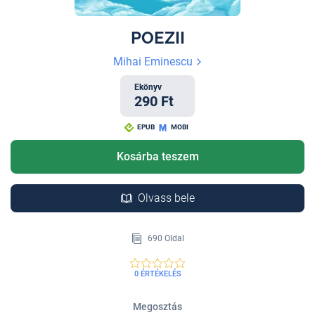
POEZII
Mihai Eminescu
Ekönyv
290 Ft
EPUB
MOBI
Kosárba teszem
Olvass bele
690 Oldal
0 ÉRTÉKELÉS
Megosztás