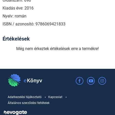
Oldalszám: 690
Kiadás éve: 2016
Nyelv: román
ISBN / azonosító: 9786069421833
Értékelések
Még nem érkeztek értékelések erre a termékre!
Adatkezelési tájékoztató
Kapcsolat
Általános szerződési feltételek