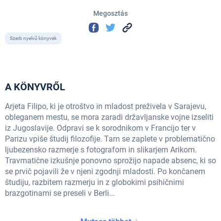
Megosztás
Szerb nyelvű könyvek
A KÖNYVRŐL
Arjeta Filipo, ki je otroštvo in mladost preživela v Sarajevu,
obleganem mestu, se mora zaradi državljanske vojne izseliti
iz Jugoslavije. Odpravi se k sorodnikom v Francijo ter v
Parizu vpiše študij filozofije. Tam se zaplete v problematično
ljubezensko razmerje s fotografom in slikarjem Arikom.
Travmatične izkušnje ponovno sprožijo napade absenc, ki so
se prvič pojavili že v njeni zgodnji mladosti. Po končanem
študiju, razbitem razmerju in z globokimi psihičnimi
brazgotinami se preseli v Berli...