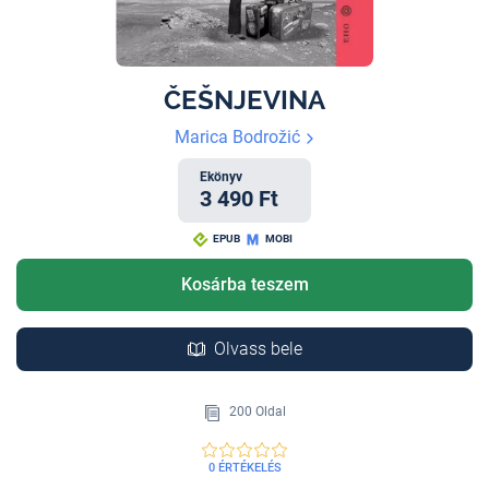
ČEŠNJEVINA
Marica Bodrožić
Ekönyv
3 490 Ft
EPUB
MOBI
Kosárba teszem
Olvass bele
200 Oldal
0 ÉRTÉKELÉS