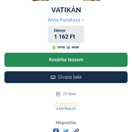
VATIKÁN
Anna Kunskaya
Ekönyv
1 162 Ft
EPUB
MOBI
Kosárba teszem
Olvass bele
29 Oldal
0 ÉRTÉKELÉS
Megosztás