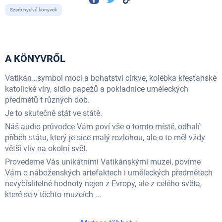
Szerb nyelvű könyvek
A KÖNYVRŐL
Vatikán…symbol moci a bohatství církve, kolébka křesťanské
katolické víry, sídlo papežů a pokladnice uměleckých
předmětů t různých dob.
Je to skutečně stát ve státě.
Náš audio průvodce Vám poví vše o tomto místě, odhalí
příběh státu, který je sice malý rozlohou, ale o to měl vždy
větší vliv na okolní svět.
Provedeme Vás unikátními Vatikánskými muzei, povíme
Vám o náboženských artefaktech i uměleckých předmětech
nevyčíslitelné hodnoty nejen z Evropy, ale z celého světa,
které se v těchto muzeích ...