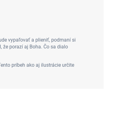
ude vypaľovať a plieniť, podmaní si
 že porazí aj Boha. Čo sa dialo
to príbeh ako aj ilustrácie určite