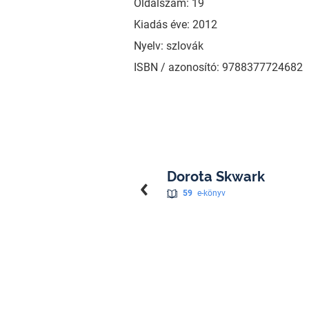
Oldalszám: 19
Kiadás éve: 2012
Nyelv: szlovák
ISBN / azonosító: 9788377724682
Dorota Skwark
59
e-könyv