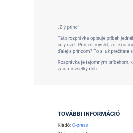
„Zlý princ“
Táto rozprávka opisuje príbeh jednéh
celý svet. Princ si myslel, že je n
ďalej s princom? To si už prečítate 
Rozprávka je tajomným príbehom, kto
zaujmú všetky deti.
TOVÁBBI INFORMÁCIÓ
Kiadó:
O-press