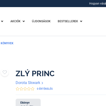
Hogyan vásá
Hogyan vásá
AKCIÓK
ÚJDONSÁGOK
BESTSELLEREK
 KÖNYVEK
ZLÝ PRINC
Dorota Skwark
0 ÉRTÉKELÉS
Ekönyv