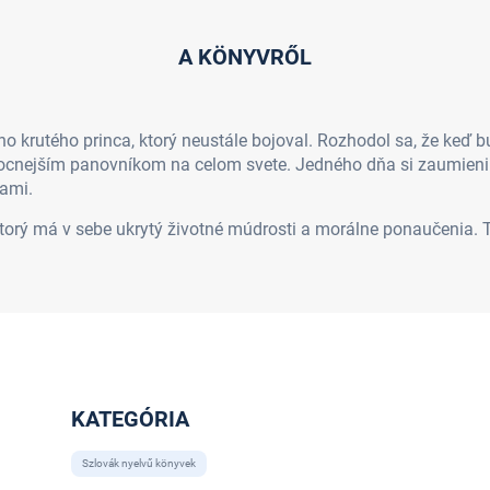
A KÖNYVRŐL
o krutého princa, ktorý neustále bojoval. Rozhodol sa, že keď b
ajmocnejším panovníkom na celom svete. Jedného dňa si zaumienil,
sami.
rý má v sebe ukrytý životné múdrosti a morálne ponaučenia. Ten
KATEGÓRIA
Szlovák nyelvű könyvek