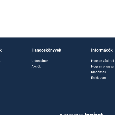
k
Hangoskönyvek
Informácók
k
Újdonságok
Hogyan vásárolj
k
Akciók
Hogyan olvassun
Kiadóknak
Én kiadom