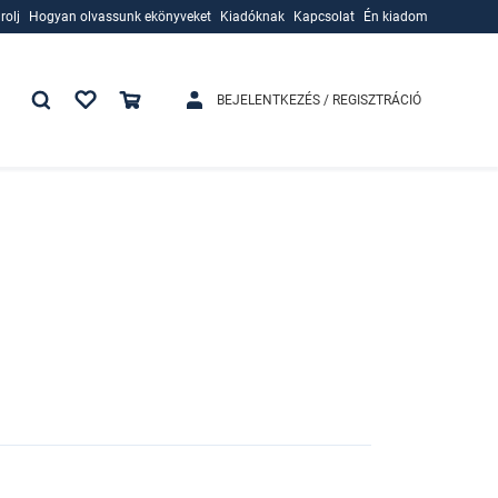
rolj
Hogyan olvassunk ekönyveket
Kiadóknak
Kapcsolat
Én kiadom
rolj
Hogyan olvassunk ekönyveket
Kiadóknak
BEJELENTKEZÉS / REGISZTRÁCIÓ