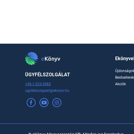
Ekönyve
Újdonságo
ÜGYFÉLSZOLGÁLAT
Bestsellere
+36-1-323-3983
Akciók
ugyfelszolgalat@ekonyv.hu