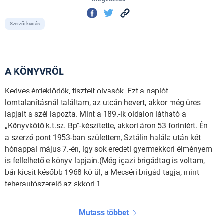
Szerzői kiadás
A KÖNYVRŐL
Kedves érdeklődők, tisztelt olvasók. Ezt a naplót
lomtalanításnál találtam, az utcán hevert, akkor még üres
lapjait a szél lapozta. Mint a 189.-ik oldalon látható a
„Könyvkötő k.t.sz. Bp"-készítette, akkori áron 53 forintért. Én
a szerző pont 1953-ban születtem, Sztálin halála után két
hónappal május 7.-én, így sok eredeti gyermekkori élményem
is fellelhető e könyv lapjain.(Még igazi brigádtag is voltam,
bár kicsit később 1968 körül, a Mecséri brigád tagja, mint
teherautószerelő az akkori 1...
Mutass többet