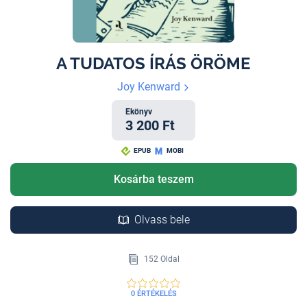
A TUDATOS ÍRÁS ÖRÖME
Joy Kenward
Ekönyv
3 200 Ft
EPUB
MOBI
Kosárba teszem
Olvass bele
152 Oldal
0 ÉRTÉKELÉS