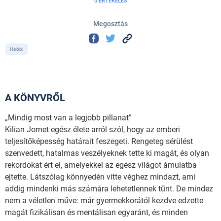
0 ÉRTÉKELÉS
Megosztás
Hobbi
A KÖNYVRŐL
„Mindig most van a legjobb pillanat”
Kilian Jornet egész élete arról szól, hogy az emberi
teljesítőképesség határait feszegeti. Rengeteg sérülést
szenvedett, hatalmas veszélyeknek tette ki magát, és olyan
rekordokat ért el, amelyekkel az egész világot ámulatba
ejtette. Látszólag könnyedén vitte véghez mindazt, ami
addig mindenki más számára lehetetlennek tűnt. De mindez
nem a véletlen műve: már gyermekkorától kezdve edzette
magát fizikálisan és mentálisan egyaránt, és minden