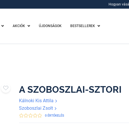
Hogyan vásá
Hogyan vásá
AKCIÓK
ÚJDONSÁGOK
BESTSELLEREK
A SZOBOSZLAI-SZTORI
Kálnoki Kis Attila
Szoboszlai Zsolt
0 ÉRTÉKELÉS