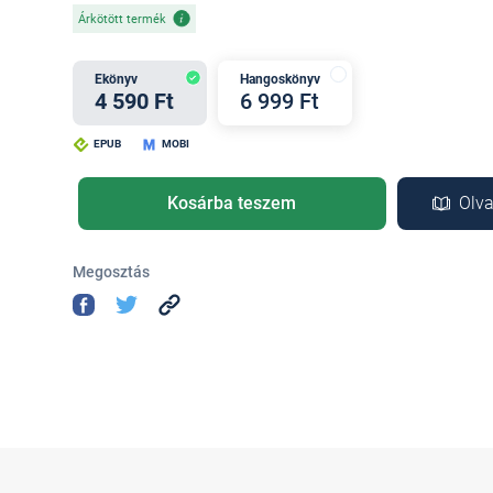
Árkötött termék
Ekönyv
Hangoskönyv
4 590 Ft
6 999 Ft
EPUB
MOBI
Kosárba teszem
Olva
Megosztás