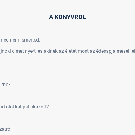
A KÖNYVRŐL
y még nem ismerted.
jnoki címet nyert, és akinek az életét most az édesapja meséli e
litbe?
zurkolókkal pálinkázott?
zatról.