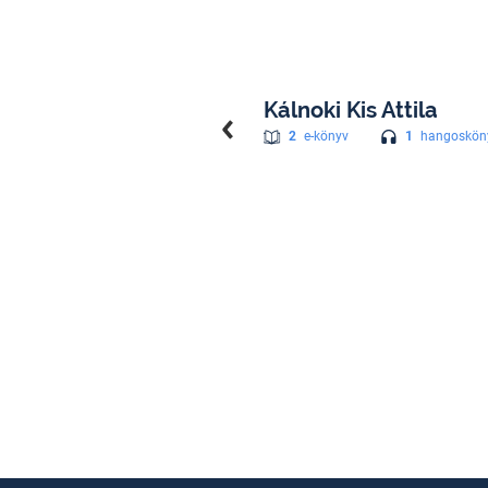
Kálnoki Kis Attila
1
hangoskön
2
e-könyv