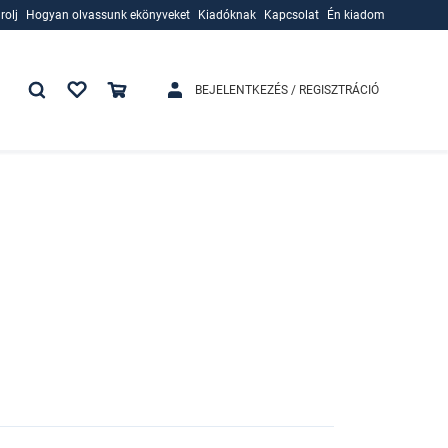
rolj
Hogyan olvassunk ekönyveket
Kiadóknak
Kapcsolat
Én kiadom
rolj
Hogyan olvassunk ekönyveket
Kiadóknak
BEJELENTKEZÉS / REGISZTRÁCIÓ