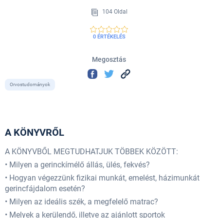
104 Oldal
0 ÉRTÉKELÉS
Megosztás
Orvostudományok
A KÖNYVRŐL
A KÖNYVBŐL MEGTUDHATJUK TÖBBEK KÖZÖTT:
• Milyen a gerinckímélő állás, ülés, fekvés?
• Hogyan végezzünk fizikai munkát, emelést, házimunkát
gerincfájdalom esetén?
• Milyen az ideális szék, a megfelelő matrac?
• Melyek a kerülendő, illetve az ajánlott sportok