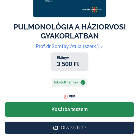
PULMONOLÓGIA A HÁZIORVOSI
GYAKORLATBAN
Prof.dr.Somfay Attila (szerk.)
Ekönyv
3 500 Ft
Árkötött termék
PDF
Kosárba teszem
Olvass bele