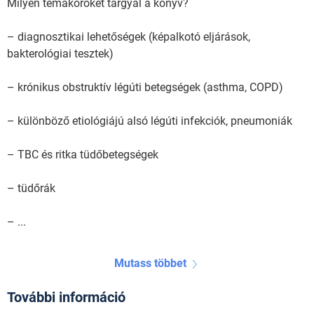
Milyen témaköröket tárgyal a könyv?
– diagnosztikai lehetőségek (képalkotó eljárások,
bakterológiai tesztek)
– krónikus obstruktív légúti betegségek (asthma, COPD)
– különböző etiológiájú alsó légúti infekciók, pneumoniák
– TBC és ritka tüdőbetegségek
– tüdőrák
– ...
Mutass többet
További információ