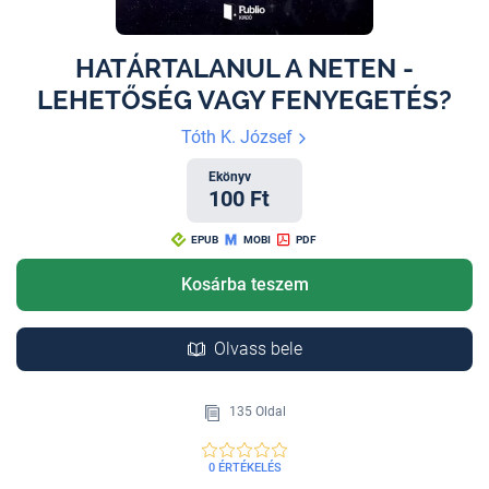
HATÁRTALANUL A NETEN -
LEHETŐSÉG VAGY FENYEGETÉS?
Tóth K. József
Ekönyv
100 Ft
EPUB
MOBI
PDF
Kosárba teszem
Olvass bele
135 Oldal
0 ÉRTÉKELÉS