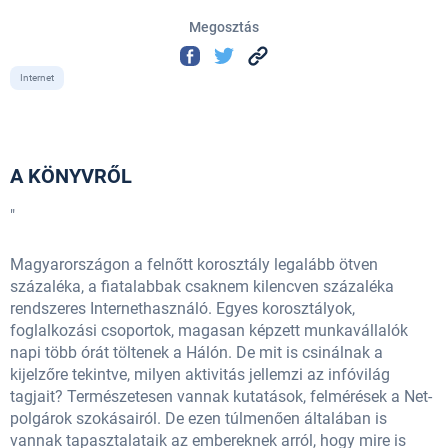
Megosztás
Internet
A KÖNYVRŐL
"
Magyarországon a felnőtt korosztály legalább ötven
százaléka, a fiatalabbak csaknem kilencven százaléka
rendszeres Internethasználó. Egyes korosztályok,
foglalkozási csoportok, magasan képzett munkavállalók
napi több órát töltenek a Hálón. De mit is csinálnak a
kijelzőre tekintve, milyen aktivitás jellemzi az infóvilág
tagjait? Természetesen vannak kutatások, felmérések a Net-
polgárok szokásairól. De ezen túlmenően általában is
vannak tapasztalataik az embereknek arról, hogy mire is