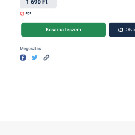
1 690 Ft
PDF
Kosárba teszem
Olva
Megosztás