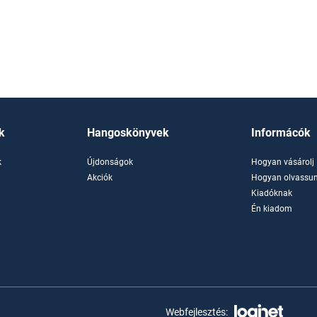
k
Hangoskönyvek
Informácók
k
Újdonságok
Hogyan vásárolj
k
Akciók
Hogyan olvassun
Kiadóknak
Én kiadom
Webfejlesztés: