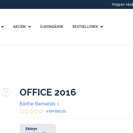
Hogyan vásá
Hogyan vásá
AKCIÓK
ÚJDONSÁGOK
BESTSELLEREK
OFFICE 2016
Bártfai Barnabás
0 ÉRTÉKELÉS
Ekönyv