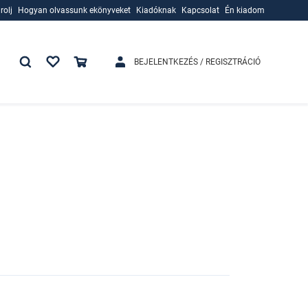
rolj
Hogyan olvassunk ekönyveket
Kiadóknak
Kapcsolat
Én kiadom
rolj
Hogyan olvassunk ekönyveket
Kiadóknak
BEJELENTKEZÉS / REGISZTRÁCIÓ