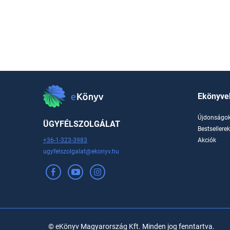
Ekönyve
Újdonságo
ÜGYFÉLSZOLGÁLAT
Bestsellere
+36-1-323-3983
Akciók
ugyfelszolgalat@ekonyv.hu
© eKönyv Magyarország Kft. Minden jog fenntartva.