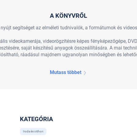
A KÖNYVRŐL
 nyújt segítséget az elméleti tudnivalók, a formátumok és vide
tális videokamerája, videorögzítésre képes fényképezőgépe, DVD
kesztésére, saját készítésű anyagok összeállítására. A mai techn
ósítható, ráadásul majdnem ugyanolyan minőségben és lehetősé
Mutass többet
KATEGÓRIA
Iroda és otthon