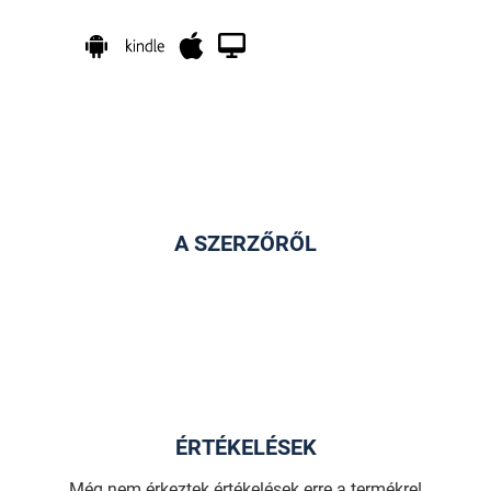
A SZERZŐRŐL
ÉRTÉKELÉSEK
Még nem érkeztek értékelések erre a termékre!