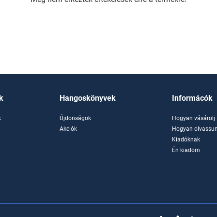
k
Hangoskönyvek
Informácók
k
Újdonságok
Hogyan vásárolj
k
Akciók
Hogyan olvassun
Kiadóknak
Én kiadom