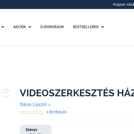
Hogyan vásá
Hogyan vásá
AKCIÓK
ÚJDONSÁGOK
BESTSELLEREK
VIDEOSZERKESZTÉS HÁ
Sikos László
0 ÉRTÉKELÉS
Ekönyv