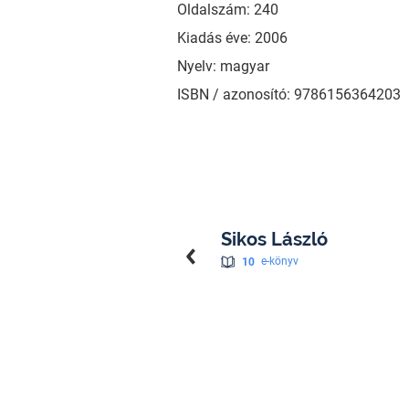
Oldalszám: 240
Kiadás éve: 2006
Nyelv: magyar
ISBN / azonosító: 9786156364203
Sikos László
10
e-könyv