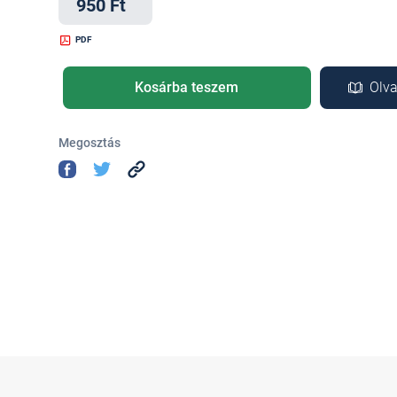
950 Ft
PDF
Kosárba teszem
Olva
Megosztás