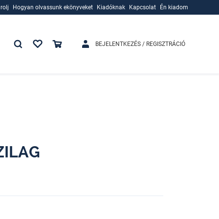
rolj
Hogyan olvassunk ekönyveket
Kiadóknak
Kapcsolat
Én kiadom
rolj
Hogyan olvassunk ekönyveket
Kiadóknak
BEJELENTKEZÉS / REGISZTRÁCIÓ
ZILAG