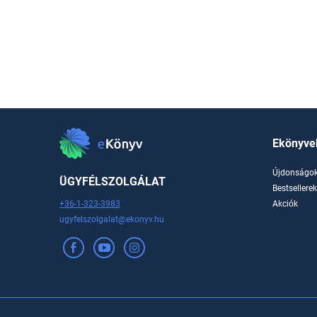
Ekönyve
Újdonságo
ÜGYFÉLSZOLGÁLAT
Bestsellere
+36-1-323-3983
Akciók
ugyfelszolgalat@ekonyv.hu