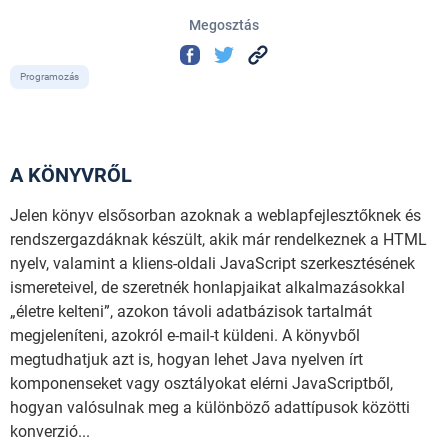
Megosztás
Programozás
A KÖNYVRŐL
Jelen könyv elsősorban azoknak a weblapfejlesztőknek és
rendszergazdáknak készült, akik már rendelkeznek a HTML
nyelv, valamint a kliens-oldali JavaScript szerkesztésének
ismereteivel, de szeretnék honlapjaikat alkalmazásokkal
„életre kelteni”, azokon távoli adatbázisok tartalmát
megjeleníteni, azokról e-mail-t küldeni. A könyvből
megtudhatjuk azt is, hogyan lehet Java nyelven írt
komponenseket vagy osztályokat elérni JavaScriptből,
hogyan valósulnak meg a különböző adattípusok közötti
konverzió...