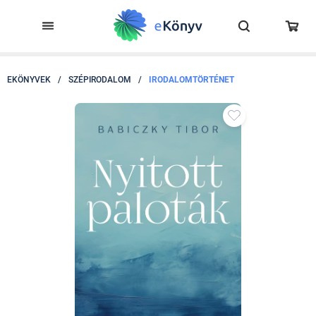
EKÖNYVEK
/
SZÉPIRODALOM
/
IRODALOMTÖRTÉNET