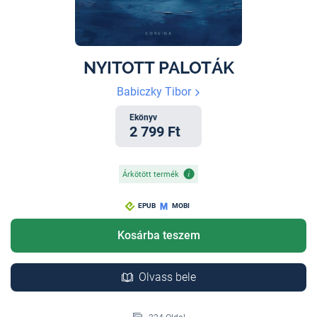
NYITOTT PALOTÁK
Babiczky Tibor
Ekönyv
2 799 Ft
Árkötött termék
EPUB
MOBI
Kosárba teszem
Olvass bele