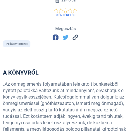
224 Oldal
0 ÉRTÉKELÉS
Megosztás
Irodalomtörténet
A KÖNYVRŐL
,,Az önmegismerés folyamatában lelakatolt bunkerekből
nyitott palotákká változunk át mindannyian", olvashatjuk e
könyv egyik esszéjében. Kulcsfogalommal van dolgunk: az
önmegismeréssel (gnóthiszeauton, ismerd meg önmagad),
vagyis az élethosszig tartó kutatás árán megszerezhető
tudással. Ezt korántsem adják ingyen, évekig tartó tévutak,
tengernyi csalódás lehet osztályrészünk, de közben a
felismerés, a megvilágosodás boldog pillanatai kárpótolnak