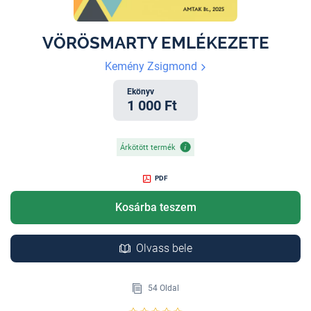
VÖRÖSMARTY EMLÉKEZETE
Kemény Zsigmond
Ekönyv
1 000 Ft
Árkötött termék
PDF
Kosárba teszem
Olvass bele
54 Oldal