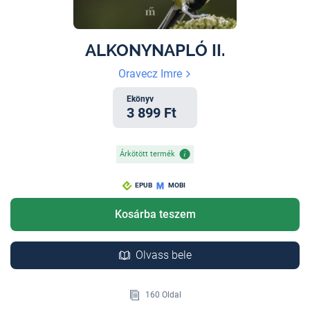
ALKONYNAPLÓ II.
Oravecz Imre
Ekönyv
3 899 Ft
Árkötött termék
EPUB
MOBI
Kosárba teszem
Olvass bele
160 Oldal