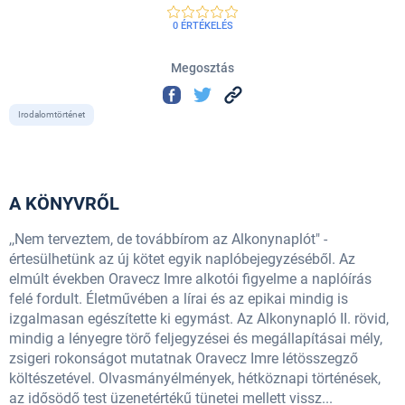
0 ÉRTÉKELÉS
Megosztás
Irodalomtörténet
A KÖNYVRŐL
,,Nem terveztem, de továbbírom az Alkonynaplót" -
értesülhetünk az új kötet egyik naplóbejegyzéséből. Az
elmúlt években Oravecz Imre alkotói figyelme a naplóírás
felé fordult. Életművében a lírai és az epikai mindig is
izgalmasan egészítette ki egymást. Az Alkonynapló II. rövid,
mindig a lényegre törő feljegyzései és megállapításai mély,
zsigeri rokonságot mutatnak Oravecz Imre létösszegző
költészetével. Olvasmányélmények, hétköznapi történések,
az idősödő test üzenetértékű tünetei mellett vissz...