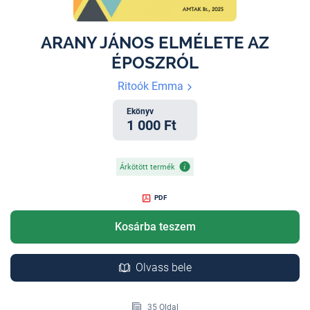
ARANY JÁNOS ELMÉLETE AZ
ÉPOSZRÓL
Ritoók Emma
Ekönyv
1 000 Ft
Árkötött termék
PDF
Kosárba teszem
Olvass bele
35 Oldal