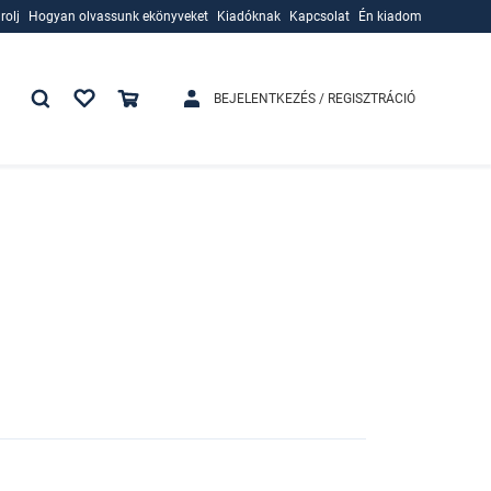
rolj
Hogyan olvassunk ekönyveket
Kiadóknak
Kapcsolat
Én kiadom
rolj
Hogyan olvassunk ekönyveket
Kiadóknak
BEJELENTKEZÉS / REGISZTRÁCIÓ