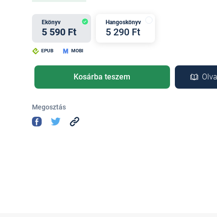
Ekönyv
Hangoskönyv
5 590 Ft
5 290 Ft
EPUB
MOBI
Kosárba teszem
Olva
Megosztás