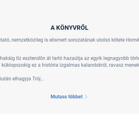
A KÖNYVRŐL
ató, nemzetközileg is elismert sorozatának utolsó kötete Homé
hakáig tíz esztendőn át tartó hazaútja az egyik legnagyobb tört
 a küklopszokig ez a história izgalmas kalandokról, ravasz menek
tán elhagyja Trój...
Mutass többet