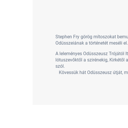
Stephen Fry görög mítoszokat bemut
Odüsszeiának a történetét meséli el.
A leleményes Odüsszeusz Trójától It
lótuszevőktől a szirénekig, Kirkétől
szól.
Kövessük hát Odüsszeusz útját, miu