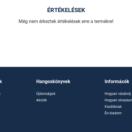
ÉRTÉKELÉSEK
Még nem érkeztek értékelések erre a termékre!
k
Hangoskönyvek
Informácók
k
Újdonságok
Hogyan vásárolj
k
Akciók
Hogyan olvassun
Kiadóknak
Én kiadom