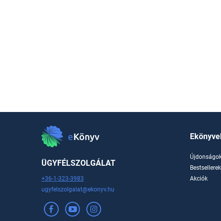
Ekönyve
Újdonságo
ÜGYFÉLSZOLGÁLAT
Bestsellere
+36-1-323-3983
Akciók
ugyfelszolgalat@ekonyv.hu