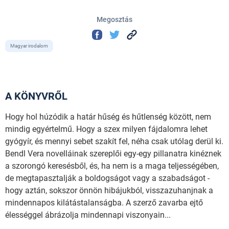
Megosztás
Magyar irodalom
A KÖNYVRŐL
Hogy hol húzódik a határ hűség és hűtlenség között, nem
mindig egyértelmű. Hogy a szex milyen fájdalomra lehet
gyógyír, és mennyi sebet szakít fel, néha csak utólag derül ki.
Bendl Vera novelláinak szereplői egy-egy pillanatra kinéznek
a szorongó keresésből, és, ha nem is a maga teljességében,
de megtapasztalják a boldogságot vagy a szabadságot -
hogy aztán, sokszor önnön hibájukból, visszazuhanjnak a
mindennapos kilátástalanságba. A szerző zavarba ejtő
élességgel ábrázolja mindennapi viszonyain...