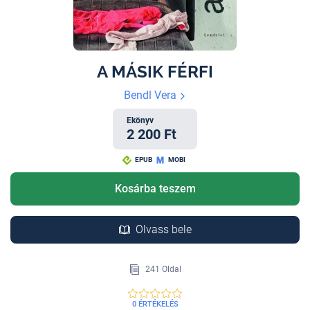
A MÁSIK FÉRFI
Bendl Vera
Ekönyv
2 200 Ft
EPUB
MOBI
Kosárba teszem
Olvass bele
241 Oldal
0 ÉRTÉKELÉS