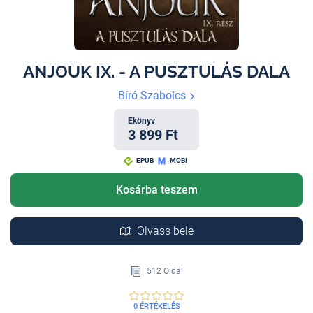
ANJOUK IX. - A PUSZTULÁS DALA
Bíró Szabolcs
Ekönyv
3 899 Ft
EPUB
MOBI
Kosárba teszem
Olvass bele
512 Oldal
0 ÉRTÉKELÉS