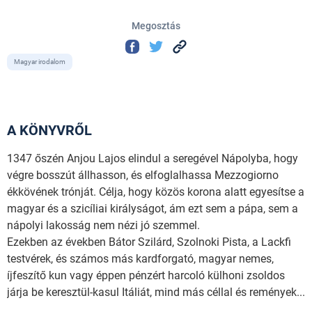
Megosztás
Magyar irodalom
A KÖNYVRŐL
1347 őszén Anjou Lajos elindul a seregével Nápolyba, hogy
végre bosszút állhasson, és elfoglalhassa Mezzogiorno
ékkövének trónját. Célja, hogy közös korona alatt egyesítse a
magyar és a szicíliai királyságot, ám ezt sem a pápa, sem a
nápolyi lakosság nem nézi jó szemmel.
Ezekben az években Bátor Szilárd, Szolnoki Pista, a Lackfi
testvérek, és számos más kardforgató, magyar nemes,
íjfeszítő kun vagy éppen pénzért harcoló külhoni zsoldos
járja be keresztül-kasul Itáliát, mind más céllal és remények...