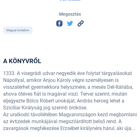
Megosztás
Magyar irodalom
A KÖNYVRŐL
1333. A visegrádi udvar negyedik éve folytat tárgyalásokat
Nápollyal, amikor Anjou Károly végre személyesen is
visszatérhet gyermekkora helyszínére, a mesés Dél-Itáliába,
ahova ötéves fiát is magával viszi. Tervei szerint, miután
eljegyezte Bölcs Róbert unokáját, András herceg lehet a
Szicíliai Királyság jog szerinti örököse.
Az uralkodó távollétében Magyarországon kezd megbomlani
az évtizedek munkájával megszilárdított belső rend. A
zavargások megfékezése Erzsébet királynéra hárul, aki úja...