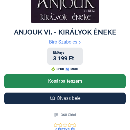
ANJOUK VI. - KIRÁLYOK ÉNEKE
Bíró Szabolcs
Ekönyv
3 199 Ft
EPUB
MOBI
Kosárba teszem
Olvass bele
360 Oldal
0 ÉRTÉKELÉS