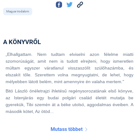
Magyar irodalom
A KÖNYVRŐL
„Elhallgattam. Nem tudtam elviselni azon félelme miatti
szomorúságát, amit nem is tudott elrejteni, hogy ismeretlen
múltam egyszer váratlanul visszaszólít szülőhazámba, és
elszakít tőle. Szerettem volna megnyugtatni, de lehet, hogy
mélyebben látott belém, mint amennyire én valaha mertem."
Bitó László önéletrajzi ihletésű regénysorozatának első könyve,
az Istenjárás egy budai polgári család életét mutatja be
gyerekük, Tibi szemén át a béke utolsó, aggodalmas éveiben. A
második kötet, Az ötöd...
Mutass többet