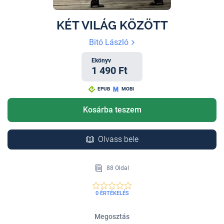
KÉT VILÁG KÖZÖTT
Bitó László
Ekönyv
1 490 Ft
EPUB
MOBI
Kosárba teszem
Olvass bele
88 Oldal
0 ÉRTÉKELÉS
Megosztás