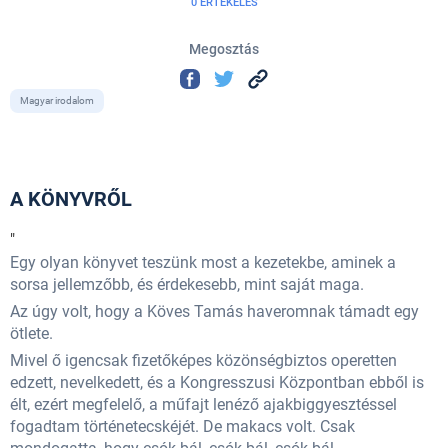
0 ÉRTÉKELÉS
Megosztás
Magyar irodalom
A KÖNYVRŐL
"
Egy olyan könyvet teszünk most a kezetekbe, aminek a
sorsa jellemzőbb, és érdekesebb, mint saját maga.
Az úgy volt, hogy a Köves Tamás haveromnak támadt egy
ötlete.
Mivel ő igencsak fizetőképes közönségbiztos operetten
edzett, nevelkedett, és a Kongresszusi Központban ebből is
élt, ezért megfelelő, a műfajt lenéző ajakbiggyesztéssel
fogadtam történetecskéjét. De makacs volt. Csak