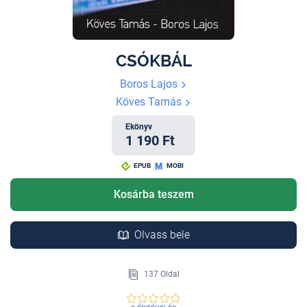
CSÓKBÁL
Boros Lajos
Köves Tamás
Ekönyv
1 190 Ft
EPUB
MOBI
Kosárba teszem
Olvass bele
137 Oldal