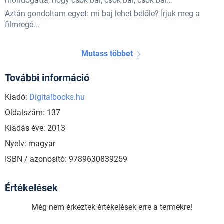
mondogatta, hogy csók bál, csók bál, csók bál…
Aztán gondoltam egyet: mi baj lehet belőle? Írjuk meg a
filmregé...
Mutass többet
További információ
Kiadó:
Digitalbooks.hu
Oldalszám: 137
Kiadás éve: 2013
Nyelv: magyar
ISBN / azonosító: 9789630839259
Értékelések
Még nem érkeztek értékelések erre a termékre!