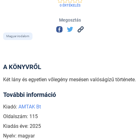
0 ÉRTÉKELÉS
Megosztás
Magyar irodalom
A KÖNYVRŐL
Két lány és egyetlen vőlegény mesésen valóságízű története.
További információ
Kiadó:
AMTAK Bt
Oldalszám: 115
Kiadás éve: 2025
Nyelv: magyar