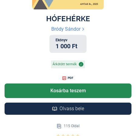
HÓFEHÉRKE
Bródy Sándor
Ekönyv
1 000 Ft
Árkötött termék
PDF
Kosárba teszem
Olvass bele
115 Oldal