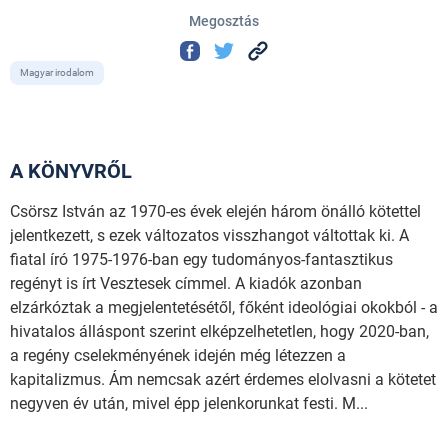
Megosztás
Magyar irodalom
A KÖNYVRŐL
Csörsz István az 1970-es évek elején három önálló kötettel
jelentkezett, s ezek változatos visszhangot váltottak ki. A
fiatal író 1975-1976-ban egy tudományos-fantasztikus
regényt is írt Vesztesek címmel. A kiadók azonban
elzárkóztak a megjelentetésétől, főként ideológiai okokból - a
hivatalos álláspont szerint elképzelhetetlen, hogy 2020-ban,
a regény cselekményének idején még létezzen a
kapitalizmus. Ám nemcsak azért érdemes elolvasni a kötetet
negyven év után, mivel épp jelenkorunkat festi. M...