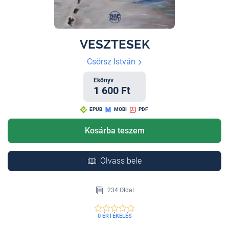
VESZTESEK
Csörsz István
Ekönyv
1 600 Ft
EPUB
MOBI
PDF
Kosárba teszem
Olvass bele
234 Oldal
0 ÉRTÉKELÉS