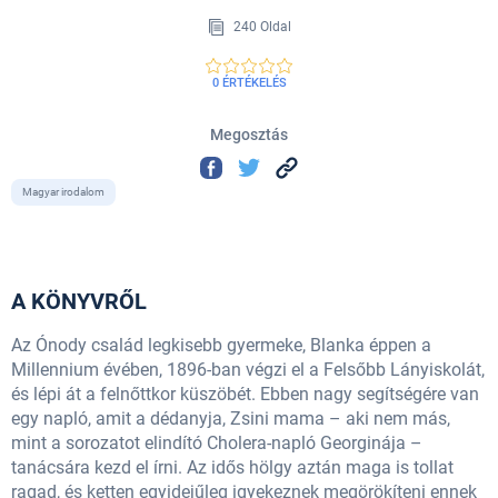
240 Oldal
0 ÉRTÉKELÉS
Megosztás
Magyar irodalom
A KÖNYVRŐL
Az Ónody család legkisebb gyermeke, Blanka éppen a
Millennium évében, 1896-ban végzi el a Felsőbb Lányiskolát,
és lépi át a felnőttkor küszöbét. Ebben nagy segítségére van
egy napló, amit a dédanyja, Zsini mama – aki nem más,
mint a sorozatot elindító Cholera-napló Georginája –
tanácsára kezd el írni. Az idős hölgy aztán maga is tollat
ragad, és ketten egyidejűleg igyekeznek megörökíteni ennek