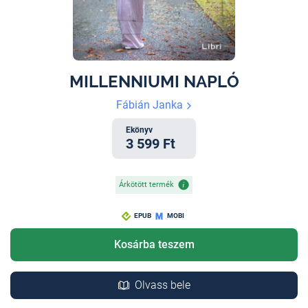
MILLENNIUMI NAPLÓ
Fábián Janka
Ekönyv
3 599 Ft
Árkötött termék
EPUB
MOBI
Kosárba teszem
Olvass bele