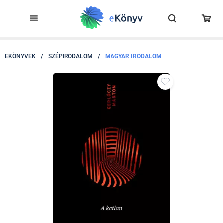
EKÖNYVEK
/
SZÉPIRODALOM
/
MAGYAR IRODALOM