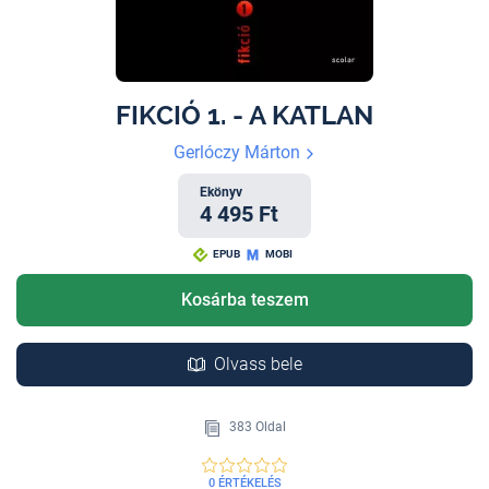
FIKCIÓ 1. - A KATLAN
Gerlóczy Márton
Ekönyv
4 495 Ft
EPUB
MOBI
Kosárba teszem
Olvass bele
383 Oldal
0 ÉRTÉKELÉS