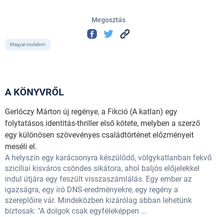
Megosztás
Magyar irodalom
A KÖNYVRŐL
Gerlóczy Márton új regénye, a Fikció (A katlan) egy
folytatásos identitás-thriller első kötete, melyben a szerző
egy különösen szövevényes családtörténet előzményeit
meséli el.
A helyszín egy karácsonyra készülődő, völgykatlanban fekvő
szicíliai kisváros csöndes sikátora, ahol baljós előjelekkel
indul útjára egy feszült visszaszámlálás. Egy ember az
igazságra, egy író DNS-eredményekre, egy regény a
szereplőire vár. Mindeközben kizárólag abban lehetünk
biztosak: "A dolgok csak egyféleképpen ...