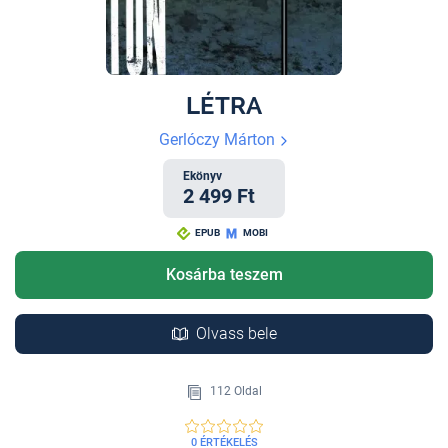
LÉTRA
Gerlóczy Márton
Ekönyv
2 499 Ft
EPUB
MOBI
Kosárba teszem
Olvass bele
112 Oldal
0 ÉRTÉKELÉS