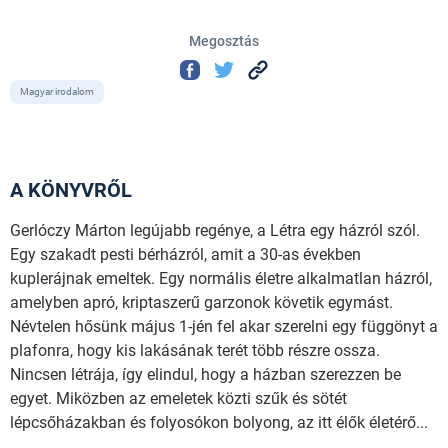
Megosztás
Magyar irodalom
A KÖNYVRŐL
Gerlóczy Márton legújabb regénye, a Létra egy házról szól.
Egy szakadt pesti bérházról, amit a 30-as években
kuplerájnak emeltek. Egy normális életre alkalmatlan házról,
amelyben apró, kriptaszerű garzonok követik egymást.
Névtelen hősünk május 1-jén fel akar szerelni egy függönyt a
plafonra, hogy kis lakásának terét több részre ossza.
Nincsen létrája, így elindul, hogy a házban szerezzen be
egyet. Miközben az emeletek közti szűk és sötét
lépcsőházakban és folyosókon bolyong, az itt élők életérő...