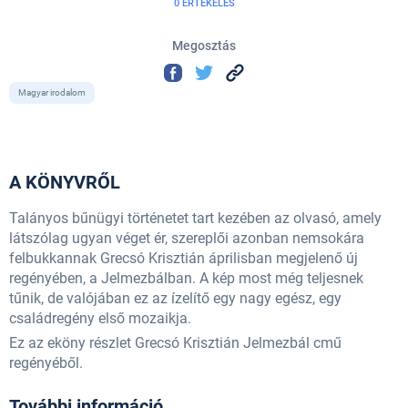
0 ÉRTÉKELÉS
Megosztás
Magyar irodalom
A KÖNYVRŐL
Talányos bűnügyi történetet tart kezében az olvasó, amely
látszólag ugyan véget ér, szereplői azonban nemsokára
felbukkannak Grecsó Krisztián áprilisban megjelenő új
regényében, a Jelmezbálban. A kép most még teljesnek
tűnik, de valójában ez az ízelítő egy nagy egész, egy
családregény első mozaikja.
Ez az eköny részlet Grecsó Krisztián Jelmezbál cmű
regényéből.
További információ