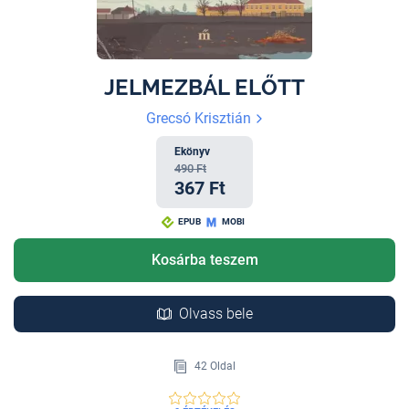
JELMEZBÁL ELŐTT
Grecsó Krisztián
Ekönyv
490 Ft
367 Ft
EPUB
MOBI
Kosárba teszem
Olvass bele
42 Oldal