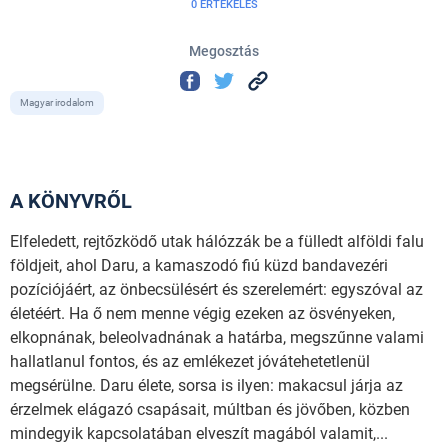
0 ÉRTÉKELÉS
Megosztás
Magyar irodalom
A KÖNYVRŐL
Elfeledett, rejtőzködő utak hálózzák be a fülledt alföldi falu
földjeit, ahol Daru, a kamaszodó fiú küzd bandavezéri
pozíciójáért, az önbecsülésért és szerelemért: egyszóval az
életéért. Ha ő nem menne végig ezeken az ösvényeken,
elkopnának, beleolvadnának a határba, megszűnne valami
hallatlanul fontos, és az emlékezet jóvátehetetlenül
megsérülne. Daru élete, sorsa is ilyen: makacsul járja az
érzelmek elágazó csapásait, múltban és jövőben, közben
mindegyik kapcsolatában elveszít magából valamit,...