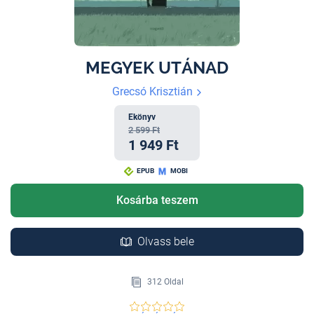
MEGYEK UTÁNAD
Grecsó Krisztián
Ekönyv
2 599 Ft
1 949 Ft
EPUB
MOBI
Kosárba teszem
Olvass bele
312 Oldal