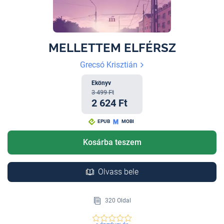
MELLETTEM ELFÉRSZ
Grecsó Krisztián
Ekönyv
3 499 Ft
2 624 Ft
EPUB
MOBI
Kosárba teszem
Olvass bele
320 Oldal