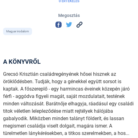
0 ÉRTÉKELÉS
Megosztás
Magyar irodalom
A KÖNYVRŐL
Grecsó Krisztián családregényének hősei hisznek az
öröklődésben. Tudják, hogy a génekkel együtt sorsot is
kaptak. A főszereplő - egy harmincas éveinek közepén járó
férfi - aggódva figyeli magát, saját mozdulatait, testének
minden változását. Barátnője elhagyja, ráadásul egy családi
titok véletlen lelepleződése miatt rejtélyek hálójába
gabalyodik. Miközben minden talányt földerít, és lassan
megismeri családja viselt dolgait, magára ismer. A
türelmetlen lánykérésekben, a titkos szerelmekben, a hos...